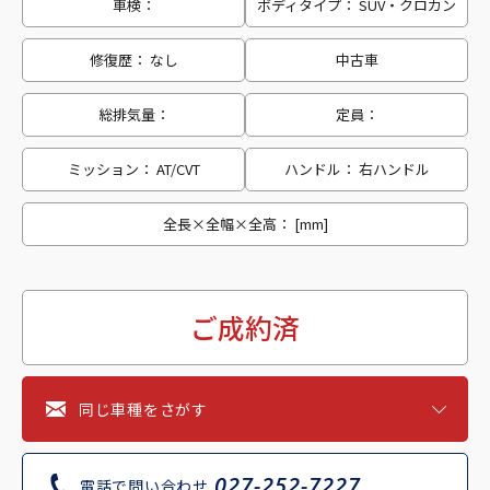
車検：
ボディタイプ： SUV・クロカン
修復歴： なし
中古車
総排気量：
定員：
ミッション： AT/CVT
ハンドル： 右ハンドル
全長×全幅×全高： [mm]
ご成約済
同じ車種をさがす
027-252-7227
電話で問い合わせ