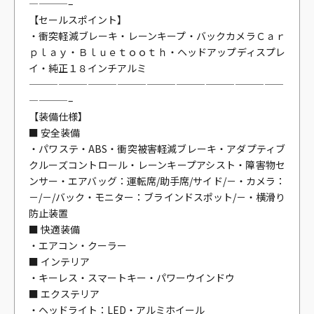
————–
【セールスポイント】
・衝突軽減ブレーキ・レーンキープ・バックカメラＣａｒ
ｐｌａｙ・Ｂｌｕｅｔｏｏｔｈ・ヘッドアップディスプレ
イ・純正１８インチアルミ
——————————————————————————
————–
【装備仕様】
■ 安全装備
・パワステ・ABS・衝突被害軽減ブレーキ・アダプティブ
クルーズコントロール・レーンキープアシスト・障害物セ
ンサー・エアバッグ：運転席/助手席/サイド/－・カメラ：
－/－/バック・モニター：ブラインドスポット/－・横滑り
防止装置
■ 快適装備
・エアコン・クーラー
■ インテリア
・キーレス・スマートキー・パワーウインドウ
■ エクステリア
・ヘッドライト：LED・アルミホイール