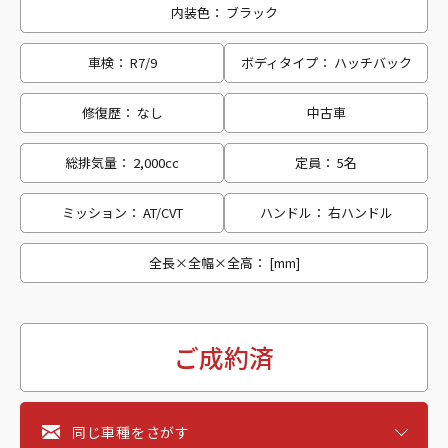
内装色： ブラック
車検： R7/9
ボディタイプ： ハッチバック
修復歴： なし
中古車
総排気量： 2,000cc
定員： 5名
ミッション： AT/CVT
ハンドル： 右ハンドル
全長×全幅×全高： [mm]
ご成約済
同じ車種をさがす