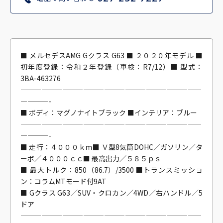
■ メルセデスAMG Gクラス G63 ■ ２０２０年モデル ■
初年度登録：令和２年登録（車検：R7/12）■ 型式：
3BA-463276
——————————————————————————
————-
■ ボディ：マグノナイトブラック ■インテリア：ブルー
——————————————————————————
————-
■ 走行：４０００ｋｍ■ Ｖ型8気筒DOHC／ガソリン／タ
ーボ／４０００ｃｃ■ 最高出力／５８５ｐｓ
■ 最大トルク：850（86.7）/3500 ■トランスミッショ
ン：コラムMTモード付9AT
■ Gクラス G63／SUV・クロカン／4WD／右ハンドル／5
ドア
——————————————————————————