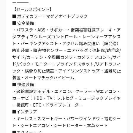
————-
【セールスポイント】
■ ボディカラー：マグノナイトブラック
■ 安全装備
・パワステ・ABS・サポカー・衝突被害軽減ブレーキ・ア
ダプティブクルーズコントロール・レーンキープアシス
ト・パーキングアシスト・アクセル踏み間違い（誤発進）
防止装置・障害物センサー・エアバッグ：運転席/助手席/
サイド/カーテン・全周囲カメラ・カメラ：フロント/サイ
ド/バック・モニター：ブラインドスポット/リアトラフィ
ック・横滑り防止装置・アイドリングストップ・盗難防止
装置・オートマチックハイビーム
■ 快適装備
・過給器設定モデル・エアコン、クーラー・Wエアコン・
カーナビ：HDD・TV：フルセグ・ミュージックプレイヤ
ー接続可・ETC・ドライブレコーダー
■インテリア
・キーレス・スマートキー・パワーウインドウ・電動シー
ト・シートエアコン・シートヒーター・本革シート
■エクステリア