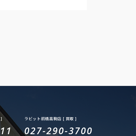
86.7）/3500 ■トランスミッション：フロアMT
7AT ■ アウディ RS Q3／クロカン・SUV／
右ハンドル／5ドア
——————————————————————————-
ルスポイント】 ■ ボディカラー：ターボブルー
装備 ・パワステ・ABS・サポカー・衝突被害軽
ーキ・アダプティブクルーズコントロール・レー
プアシスト・障害物センサー・エアバッグ：運転
手席/サイド・全周囲カメラ・カメラ：フロント/
/バック・モニター：ブラインドスポット・横滑
装置・アイドリングストップ・盗難防止装置・オ
ックハイビーム ■ 快適装備 ・過給器設定モデ
アコン、クーラー・カーナビ：メモリー他・
フルセグ・ミュージックプレイヤー接続可・ETC・
ブレコーダー ■インテリア ・キーレス・スマー
・パワーウインドウ・電動シート・シートヒータ
革シート ■エクステリア ・ヘッドライト：
・ルーフレール・アルミホイール
——————————————————————————-
残：令和7年1月】
]
ラビット前橋高駒店 [ 買取 ]
——————————————————————————-
整備付】 法定12ヶ月点検整備付※商用車は6ヶ
111
027-290-3700
整備付 自社整備工場を完備しておりますので、