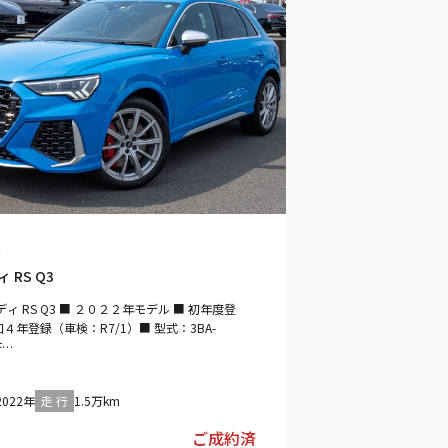
ィ
 RS Q3
ディ RS Q3 ■ ２０２２年モデル ■ 初年度登
４年登録（車検：R7/1）■ 型式：3BA-
F
——————————————————————————-
ディ：ターボブルー ■インテリア：ブラック
2022年
走 行
1.5万km
——————————————————————————-
：１５０００ｋｍ■ EM07/EM17／電気／２５０
ご成約済
■ 最高出力／５８５ｐｓ ■ 最大トルク：