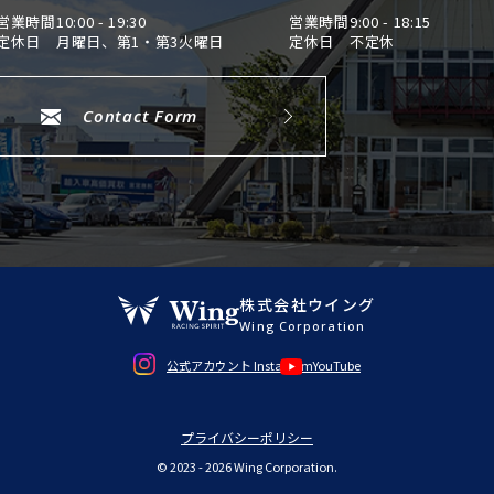
納車前
——————————————————————————– 【保
営業時間
10:00 - 19:30
営業時間
9:00 - 18:15
た、ご
定休日
月曜日、第1・第3火曜日
定休日
不定休
証付：販売店保証 保証期間：3ヵ月 保証距離：
修理に
5,000㎞】 保証費用は本体価格に含まれています。詳細
す！！
については、販売店にご確認ください。 新車保証の継
————
承が可能です。保証の継承をすることにより、全国各地
証付：
Contact Form
のディーラーにてメーカー保証を受けることが可能にな
無制限
ります。
につい
——————————————————————————–“
を完備
備させ
————
株式会社ウイング
Wing Corporation
公式アカウント Instagram
YouTube
プライバシーポリシー
© 2023 - 2026 Wing Corporation.