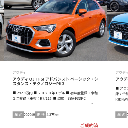
アウディ
アウデ
アウディ Q3 TFSI アドバンスト ベーシック・シ
アウディ
スタンス・テクノロジーPKG
■ アウ
■ 292.9万円 ■ ２０２０年モデル ■ 初年度登録：令和
録：令和
２年登録（車検：R7/11）■ 型式：3BA-F3DPC
F3DNW
——————————————————————————————-
————
■ ボディ：パルスオレンジ ■インテリア：ブラック
■ ボ
——————————————————————————————-
年 式
2020年
走 行
4.3万km
年 式
————
■ 走行：４３０００ｋｍ■ 直列4気筒DOHC／ガソリン
■ 走行
ご成約済
／ターボ／１５００ｃｃ ■ トランスミッション：フロ
０cc 