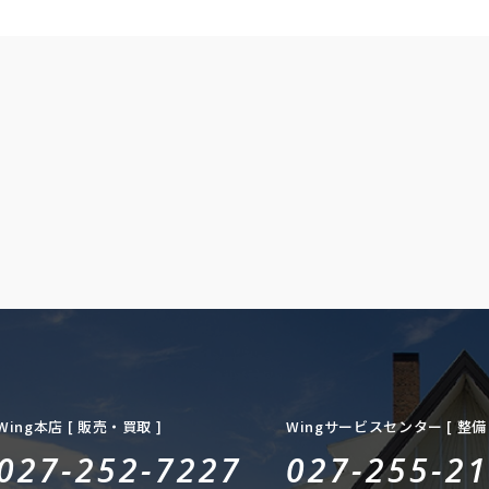
アMTモード付7AT ■ 最高出力：150ps ■ 最大トルク/
850（
回転数：250（25.5）/3500 ■ クロカン・SUV／2WD／
モード付
右ハンドル／5名／5ドア
4WD／
——————————————————————————————-
————
【セールスポイント】 ■ ボディカラー：パルスオレン
【セー
ジ ■ 安全装備 ・パワステ・ABS・衝突被害軽減ブレー
■ 安全
キ・アダプティブクルーズコントロール・レーンキープ
減ブレ
アシスト・障害物センサー・エアバッグ：運転席/助手
ンキー
席/サイド・全周囲カメラ・カメラ：バック・モニタ
席/助
ー：ブラインドスポット・横滑り防止装置・オートマチ
サイド
ックハイビーム ■快適装備 ・過給器設定モデル・エア
り防止
コン、クーラー・カーナビ：メモリー他・TV：フルセ
ートマチ
グ・ミュージックプレイヤー接続可・ETC ■ インテリ
ル・エ
ア ・キーレス・スマートキー・パワーウインドウ・電
TV：
動シート・シートヒーター ■エクステリア ・ヘッドラ
ドライ
イト：LED・ルーフレール・アルミホイール
トキー
——————————————————————————————-
ー・本
【車検残：令和7年11月】
LED
——————————————————————————————-
————
【法定整備付】 法定12ヶ月点検整備付※商用車は6ヶ月
【車検
Wing本店 [ 販売・買取 ]
Wingサービスセンター [ 整備 
点検整備付 自社整備工場を完備しておりますので、納
————
車前にしっかり法定点検整備させて頂きます♪ また、
【 法定
027-252-7227
027-255-2
ご購入後もお客様の大切なお車を車検、板金塗装、修理
月点検
に至るまで全力でサポート＆バックアップ致します！！