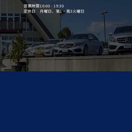
にしっかり法定点検整備させて頂きます♪ ま
営業時間
10:00 - 19:30
購入後もお客様の大切なお車を車検、板金塗装、
定休日
月曜日、第1・第3火曜日
至るまで全力でサポート＆バックアップ致しま
——————————————————————– 【保
販売店保証 保証期限：2025年1月 保証距離：
】 保証費用は本体価格に含まれています。詳細
ては、販売店にご確認ください。 自社整備工場
しておりますので、納車前にしっかり法定点検整
て頂きます♪
——————————————————————–“