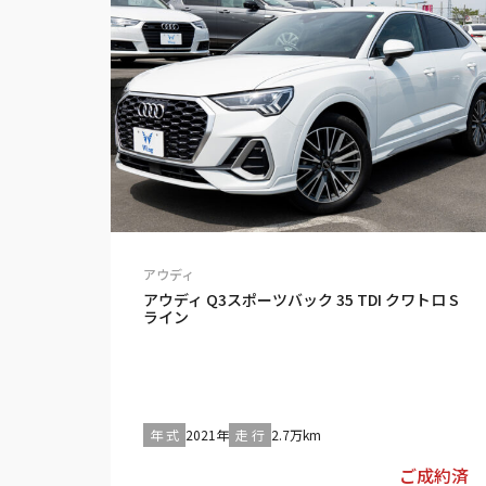
アウディ
アウディ Q3スポーツバック 35 TDI クワトロ S
ライン
年 式
2021年
走 行
2.7万km
ご成約済