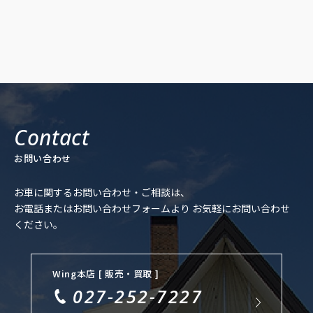
カメラ・カメラ：フロント/サイド/バック・モニター：ブラインド
スポット・横滑り防止装置・ヒルディセントコントロール・アイド
リングストップ・盗難防止装置・オートマチックハイビーム ■ 快適
装備 ・過給器設定モデル・エアコン、クーラー・Wエアコン・カー
ナビ：メモリー他・TV：フルセグ・ミュージックプレイヤー接続
可・ETC・エアサスペンション・ドライブレコーダー ■インテリア
・キーレス・スマートキー・パワーウインドウ・電動シート・シー
トエアコン・シートヒーター・本革シート ■エクステリア ・ヘッド
ライト：LED、アダプティブ・サンルーフ、ガラスルーフ・アルミ
ホイール ——————————————————————————————-
【車検残：令和6年7月】
——————————————————————————————- 【 法定整
お問い合わせ
備付】 法定24ヶ月点検整備付※商用車は12ヶ月点検整備付 自社整
備工場を完備しておりますので、納車前にしっかり法定点検整備さ
せて頂きます♪ また、ご購入後もお客様の大切なお車を車検、板金
お車に関するお問い合わせ・ご相談は、
塗装、修理に至るまで全力でサポート＆バックアップ致します！！
お電話またはお問い合わせフォームより
お気軽にお問い合わせ
——————————————————————————– 【保証付：販売店
ください。
保証 保証期間：3ヵ月 保証距離：5,000km】 保証費用は本体価
格に含まれています。詳細については、販売店にご確認ください。
自社整備工場を完備しておりますので、納車前にしっかり法定点検
整備させて頂きます♪ また、ご購入後もお客様の大切なお車を車
Wing本店 [ 販売・買取 ]
検、板金塗装、修理に至るまで全力でサポート＆バックアップ致し
027-252-7227
ます！！ ——————————————————————————–“