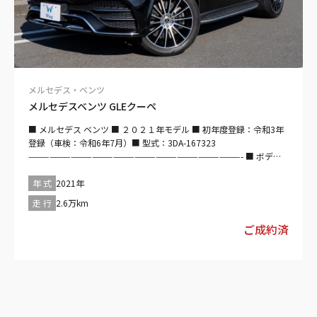
メルセデス・ベンツ
メルセデスベンツ GLEクーペ
■ メルセデス ベンツ ■ ２０２１年モデル ■ 初年度登録：令和3年
登録（車検：令和6年7月）■ 型式：3DA-167323
——————————————————————————————- ■ ボデ
ィ：オブシディアンブラック■インテリア：ブラック
——————————————————————————————- ■ 走行：
年 式
2021年
２６０００ｋｍ■直列6気筒DOHC／ディーゼル／ターボ／３０００
走 行
2.6万km
ｃｃ■最高出力／３３０ｐｓ ■ 最大トルク：700（71.4）/3200■
トランスミッション：コラムMTモード付9AT ■ GLEクーペ／SUV・
ご成約済
クロカン／4WD／右ハンドル／5ドア／３０００ｃｃ
——————————————————————————————- 【セールス
ポイント】 ■ ボディカラー：オブシディアンブラック ■ 安全装備
・パワステ・ABS・衝突被害軽減ブレーキ・アダプティブクルーズ
コントロール・レーンキープアシスト・パーキングアシスト・障害
物センサー・エアバッグ：運転席/助手席/サイド/カーテン・全周囲