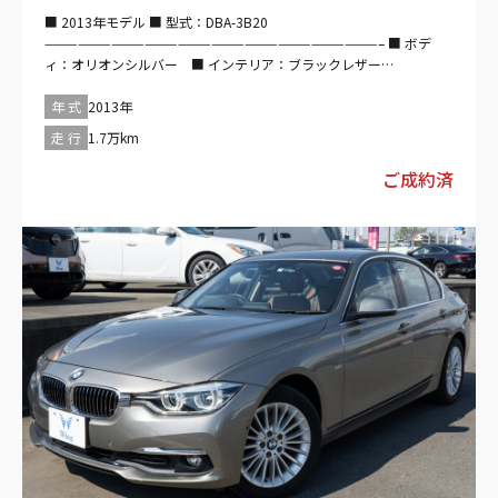
■ 2013年モデル ■ 型式：DBA-3B20
——————————————————————————————– ■ ボデ
ィ：オリオンシルバー ■ インテリア：ブラックレザー
——————————————————————————————– ■ 走行：
1.7万km ■ボディタイプ：セダン ■ 駆動方式：2WD ■ ハンド
年 式
2013年
ル：右 ■ ミッション：フロアMTモード付8AT ■排気量：
走 行
1.7万km
2000cc ■ 乗車定員：5名 ■ エンジン種別：ガソリン ■ ドア
数：4枚 ——————————————————————————————–
ご成約済
【セールスポイント】 ・ブラックレザーシート・パワーシート・シ
ートヒータ－・ＨＩＤ・ナビリアクリアランスソナー・バックカメ
ラ・禁煙車・１７インチアルミホイール・コンフォートアクセス
——————————————————————————————– 【装備仕
様】 ■ 安全装備 ・パワステ・ABS・障害物センサー・エアバッグ：
運転席/助手席/サイド/－・カメラ：－/－/バック・横滑り防止装置
■ 快適装備 ・過給器設定モデル・エアコン・クーラー・カーナビ：
メモリー他・映像：DVD/－・オーディオ：CD/－/－・ETC ■ イン
テリア ・キーレス・スマートキー・パワーウインドウ・電動シー
ト・本革シート ■ エクステリア ・ヘッドライト：ディスチャージ
ド・アルミホイール
——————————————————————————————– 【車検
残：無（購入時に新規取得）】 車検の取得にあたって必要な費用
（自動車重量税、自賠責保険料など）が支払総額に含まれていま
す。 車検整備付 車検整備（法定24ヶ月点検整備／商用車は12ヶ