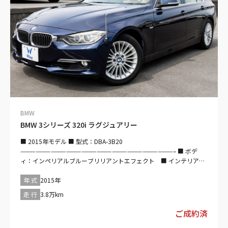
サー・エアバッグ：運転席/助手席/サイド/カーテン・カメラ：－/
－/バック・モニター：ブラインドスポット/－・横滑り防止装置・
アイドリングストップ ■ 快適装備 ・過給器設定モデル・エアコ
ン・クーラー・カーナビ：HDD・TV：フルセグ・映像：DVD/－・オ
ーディオ：CD/－/ミュージックサーバー・ミュージックプレイヤー
接続可・ETC・ドライブレコーダー ■ インテリア・・ ・キーレス・
スマートキー・パワーウインドウ・電動シート ■ エクステリア ・
ヘッドライト：LED・フロントフォグランプ・アルミホイール
——————————————————————————————– 【車検：
2026(R08)年8月】
——————————————————————————————– 【法定整
備付】 法定12ヶ月点検整備付※商用車は6ヶ月点検整備付 保証費用
BMW
は本体価格に含まれています。 自社保証は遠方の場合も、お住まい
BMW 3シリーズ 320i ラグジュアリー
の近くのＦＡＩＡネット加盟店にての対応となりますのでご安心く
ださい。 自社整備工場を完備しておりますので、納車前にしっかり
■ 2015年モデル ■ 型式：DBA-3B20
法定点検整備させて頂きます♪ また、ご購入後もお客様の大切なお
——————————————————————————————– ■ ボデ
車を車検、板金塗装、修理に至るまで全力でサポート＆バックアッ
ィ：インペリアルブルーブリリアントエフェクト ■ インテリア：
プ致します！！
ブラウン ——————————————————————————————–
——————————————————————————————– 【保証
■ 走行：3.8万km ■ ボディタイプ：セダン ■ 駆動方式：2WD ■
年 式
2015年
付：販売店保証 保証期間：3ヵ月 保証距離：5,000km】 保証費
ハンドル：右 ■ ミッション：フロアMTモード付8AT ■ 排気量：
用は本体価格に含まれています。詳細については、販売店にご確認
走 行
3.8万km
2000cc ■ 乗車定員：5名 ■ エンジン種別：ガソリン ■ ドア
ください。 自社保証は遠方の場合も、お住まいの近くのＦＡＩＡネ
数：4枚 ——————————————————————————————–
ご成約済
ット加盟店にての対応となりますのでご安心ください。
【セールスポイント】 ・レーンキープ・アダクティブクルーズコン
——————————————————————————————–