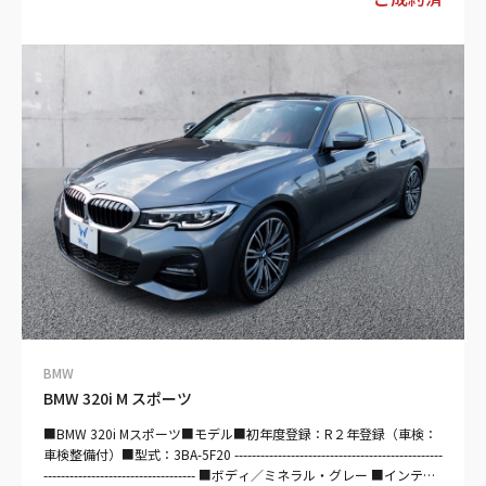
右ハンドル／5ドア／４０００ｃｃ
——————————————————————————————- 【セールス
ポイント】 ■ ボディカラー：アルピンホワイトⅢ ■ 安全装備 ・パ
ワステ・ABS・衝突被害軽減ブレーキ・アダプティブクルーズコン
トロール・レーンキープアシスト・障害物センサー・エアバッグ：
運転席/助手席/サイド/カーテン・カメラ：バック・モニター：ブラ
インドスポット・横滑り防止装置・アイドリングストップ・盗難防
止装置・オートマチックハイビーム ■ 快適装備 ・過給器設定モデ
ル・エアコン、クーラー・カーナビ：HDD・ミュージックプレイヤ
ー接続可・ETC ■インテリア ・キーレス・スマートキー・パワーウ
インドウ・電動シート・シートヒーター・本革シート ■エクステリ
ア ・ヘッドライト：LED・アルミホイール
——————————————————————————————- 【車検残：
令和6年12月】 車検の取得にあたって必要な費用（自動車重量税、
自賠責保険料など）が支払総額に含まれています。 車検整備付 車検
整備（法定24ヶ月点検整備／商用車は12ヶ月）を実施致します。そ
の費用は本体価格に含まれています。
——————————————————————————————- 【 法定整
BMW
備付】 法定24ヶ月点検整備付※商用車は12ヶ月点検整備付 自社整
BMW 320i M スポーツ
備工場を完備しておりますので、納車前にしっかり法定点検整備さ
せて頂きます♪ また、ご購入後もお客様の大切なお車を車検、板金
■BMW 320i Mスポーツ■モデル■初年度登録：R２年登録（車検：
塗装、修理に至るまで全力でサポート＆バックアップ致します！！
車検整備付）■型式：3BA-5F20 ------------------------------------------------
——————————————————————————– 【保証付：販売店
----------------------------------- ■ボディ／ミネラル・グレー ■インテリ
保証 保証期間：3ヵ月 保証距離：5,000km】 保証費用は本体価