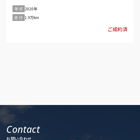
ア／レッド ----------------------------------------------------------------------------
格に含まれています。詳細については、販売店にご確認ください。
------ ■走行１８,８００ｋｍ■直列４気筒DOHC／１８AW／ターボ
年 式
2020年
自社整備工場を完備しておりますので、納車前にしっかり法定点検
／１９９８ｃｃ■最高出力／１８４ps ■最大トルク 【車検残：無
整備させて頂きます♪ また、ご購入後もお客様の大切なお車を車
走 行
1.9万km
（購入時に新規取得）】 車検の取得にあたって必要な費用（自動車
検、板金塗装、修理に至るまで全力でサポート＆バックアップ致し
重量税、自賠責保険料など）が支払総額に含まれています。 車検整
ご成約済
ます！！ ——————————————————————————–“
備付 車検整備（法定24ヶ月点検整備／商用車は12ヶ月）を実施致し
ます。その費用は本体価格に含まれています。 ----------------------------
---------------------------------------------------- 【 法定整備付】 法定24ヶ月
点検整備付※商用車は12ヶ月点検整備付 自社整備工場を完備してお
りますので、納車前にしっかり法定点検整備させて頂きます♪ ま
た、ご購入後もお客様の大切なお車を車検、板金塗装、修理に至る
まで全力でサポート＆バックアップ致します！！ -------------------------
------------------------------------------------------- 【保証付：販売店保証 保
証期間：3ヵ月 保証距離：5,000km】 保証費用は本体価格に含ま
れています。詳細については、販売店にご確認ください。 自社整備
工場を完備しておりますので、納車前にしっかり法定点検整備させ
て頂きます♪ また、ご購入後もお客様の大切なお車を車検、板金塗
装、修理に至るまで全力でサポート＆バックアップ致します！！ ----
----------------------------------------------------------------------------
お問い合わせ