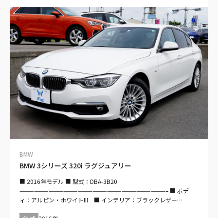
トロール・革シート・シートヒーターＰシート・オートライト・
ETC・Ｂカメラ・Bluetooth・スペアキー・アイドリングストップ
——————————————————————————————– 【装備仕
様】 ■ 安全装備 ・パワステ・ABS・衝突被害軽減ブレーキ・アダプ
ティブクルーズコントロール・レーンキープアシスト・障害物セン
サー・エアバッグ：運転席/助手席/サイド/カーテン・カメラ：－/
－/バック・横滑り防止装置・アイドリングストップ ■ 快適装備 ・
過給器設定モデル・エアコン・クーラー・映像：DVD/－・オーディ
オ：CD/－/－・ミュージックプレイヤー接続可・ETC・ドライブレ
コーダー ■ インテリア ・キーレス・スマートキー・パワーウイン
ドウ・電動シート・シートヒーター・本革シート ■ エクステリア
・フロントフォグランプ・アルミホイール
——————————————————————————————– 【車検：
2026(R08)年6月】
——————————————————————————————– 【法定整
備付】 法定12ヶ月点検整備付※商用車は6ヶ月点検整備付 自社整備
工場を完備しておりますので、納車前にしっかり法定点検整備させ
BMW
て頂きます♪ また、ご購入後もお客様の大切なお車を車検、板金塗
BMW 3シリーズ 320i ラグジュアリー
装、修理に至るまで全力でサポート＆バックアップ致します！！
——————————————————————————————– 【保証
■ 2016年モデル ■ 型式：DBA-3B20
付：販売店保証 保証期間：3ヵ月 保証距離：5,000km】 保証費
——————————————————————————————– ■ ボデ
用は本体価格に含まれています。詳細については、販売店にご確認
ィ：アルピン・ホワイトIII ■ インテリア：ブラックレザー
ください。 自社保証は遠方の場合も、お住まいの近くのＦＡＩＡネ
——————————————————————————————– ■ 走行：
ット加盟店にての対応となりますのでご安心ください。