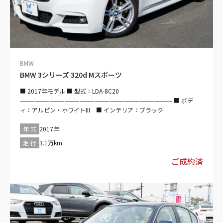
BMW
BMW 3シリーズ 320d Mスポーツ
■ 2017年モデル ■ 型式：LDA-8C20
——————————————————————————————– ■ ボデ
ィ：アルピン・ホワイトIII ■ インテリア：ブラック
——————————————————————————————– ■ 走行：
3.1万km ■ ボディタイプ：セダン ■ 駆動方式：2WD ■ ハンド
年 式
2017年
ル：右 ■ ミッション：フロアMTモード付8AT ■ 排気量：
走 行
3.1万km
2000cc ■ 乗車定員：5名 ■ エンジン種別：ディーゼル ■ ドア
数：4枚 ——————————————————————————————–
ご成約済
【セールスポイント】 禁煙・ディーゼルターボ・純正ナビ・LEDヘ
ッドライト・ACC・社外ALPINE TVチューナー・BSM・レーンキー
プ・アンビエント・パワーシート・Bluetooth
——————————————————————————————– 【装備仕
様】 ■ 安全装備 ・パワステ・ABS・衝突被害軽減ブレーキ・アダプ
ティブクルーズコントロール・レーンキープアシスト・障害物セン