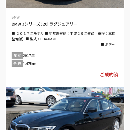
月）を実施致します。その費用は本体価格に含まれています。
——————————————————————————————– 【法定整
備付】 法定24ヶ月点検整備付※商用車は12ヶ月点検整備付 保証費
BMW
用は本体価格に含まれています。自社保証は遠方の場合も、お住ま
BMW 3シリーズ320i ラグジュアリー
いの近くのＦＡＩＡネット加盟店にての対応となりますのでご安心
ください。
■ ２０１７年モデル ■ 初年度登録：平成２９年登録（車検：車検
——————————————————————————————– 【保証
整備付）■ 型式：DBA-8A20
付：販売店保証 保証期間：1ヵ月 保証距離：1,000km】 保証費
——————————————————————————————- ■ ボデ
用は本体価格に含まれています。詳細については、販売店にご確認
ィ：プラチナムシルバー ■インテリア：ブラウン
ください。保証費用は本体価格に含まれています。自社保証は遠方
——————————————————————————————- ■ 走行：
年 式
2017年
の場合も、お住まいの近くのＦＡＩＡネット加盟店にての対応とな
１４０００ｋｍ■ 直列4気筒DOHC／ガソリン／ターボ／２０００ｃ
りますのでご安心ください。
走 行
1.4万km
ｃ ■ トランスミッション：フロアMTモード付8AT ■ 最高出力：
——————————————————————————————–
184ps ■ 最大トルク/回転数：270（27.5）/4600 ■ セダン／2WD
ご成約済
／右ハンドル／5名／4ドア
——————————————————————————————- 【セールス
ポイント】 ■ ボディカラー：プラチナムシルバー ■ 安全装備 ・パ
ワステ・ABS・衝突被害軽減ブレーキ・アダプティブクルーズコン
トロール・レーンキープアシスト・パーキングアシスト・障害物セ
ンサー・エアバッグ：運転席/助手席/サイド/カーテン・カメラ：サ
イド/バック・モニター：ブラインドスポット・横滑り防止装置・ア
イドリングストップ・盗難防止装置・オートマチックハイビーム ■
快適装備 ・過給器設定モデル・エアコン、クーラー・カーナビ：
HDD・映像：DVD・オーディオ：CD/ミュージックサーバー・ミュー