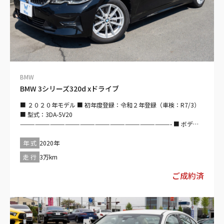
ジックプレイヤー接続可・ETC・ドライブレコーダー ■ インテリア
・キーレス・スマートキー・パワーウインドウ・電動シート・シー
トヒーター・本革シート ■エクステリア ・ヘッドライト：LED・フ
ロントフォグランプ・アルミホイール
——————————————————————————————- 【車検整備
付】 車検の取得にあたって必要な費用（自動車重量税、自賠責保険
料など）が支払総額に含まれています。 車検整備（法定24ヶ月点検
整備／商用車は12ヶ月）を実施致します。その費用は本体価格に含
BMW
まれています。
BMW 3シリーズ320d xドライブ
——————————————————————————————- 【 法定整
備付】 法定24ヶ月点検整備付※商用車は12ヶ月点検整備付 自社整
■ ２０２０年モデル ■ 初年度登録：令和２年登録（車検：R7/3）
備工場を完備しておりますので、納車前にしっかり法定点検整備さ
■ 型式：3DA-5V20
せて頂きます♪ また、ご購入後もお客様の大切なお車を車検、板金
——————————————————————————————- ■ ボデ
塗装、修理に至るまで全力でサポート＆バックアップ致します！！
ィ：ブラック・サファイア ■インテリア：ホワイト
——————————————————————————– 【保証付：販売店
——————————————————————————————- ■ 走行：
年 式
2020年
保証 保証期間：3ヵ月 保証距離：5,000km】 保証費用は本体価
３００００ｋｍ■ 直列4気筒DOHC／ディーゼル／ターボ／２０００
格に含まれています。詳細については、販売店にご確認ください。
走 行
3万km
ｃｃ ■トランスミッション：フロアMTモード付8AT ■ 最高出力：
自社整備工場を完備しておりますので、納車前にしっかり法定点検
190ps ■ 最大トルク/回転数：400（40.8）/2500 ■ セダン／4WD
ご成約済
整備させて頂きます♪ また、ご購入後もお客様の大切なお車を車
／右ハンドル／5名／4ドア
検、板金塗装、修理に至るまで全力でサポート＆バックアップ致し
——————————————————————————————- 【セールス
ます！！ ——————————————————————————–“
ポイント】 ■ ボディカラー：ブラック・サファイア ■ 安全装備 ・
パワステ・ABS・衝突被害軽減ブレーキ・アダプティブクルーズコ
ントロール・レーンキープアシスト・パーキングアシスト・障害物