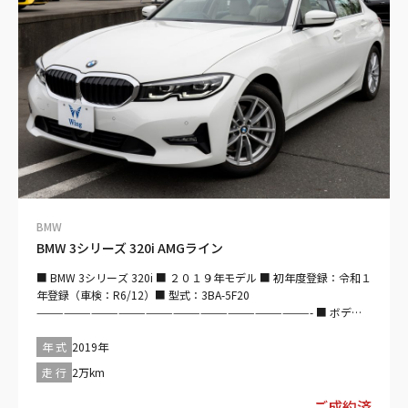
センサー・エアバッグ：運転席/助手席/サイド/カーテン・カメラ：
バック・モニター：ブラインドスポット・横滑り防止装置・アイド
リングストップ・盗難防止装置・オートマチックハイビーム ■快適
装備 ・過給器設定モデル・エアコン、クーラー・Wエアコン・カー
ナビ：HDD・オーディオ：ミュージックサーバー・ミュージックプ
レイヤー接続可・ETC ■ インテリア ・キーレス・スマートキー・パ
ワーウインドウ・電動シート・シートヒーター・本革シート ■エク
ステリア ・ヘッドライト：LED、アダプティブ・フロントフォグラ
ンプ・アルミホイール
——————————————————————————————- 【車検残：
令和7年3月】
——————————————————————————————- 【 法定整
備付】 法定12ヶ月点検整備付※商用車は6ヶ月点検整備付 自社整備
BMW
工場を完備しておりますので、納車前にしっかり法定点検整備させ
BMW 3シリーズ 320i AMGライン
て頂きます♪ また、ご購入後もお客様の大切なお車を車検、板金塗
装、修理に至るまで全力でサポート＆バックアップ致します！！
■ BMW 3シリーズ 320i ■ ２０１９年モデル ■ 初年度登録：令和１
——————————————————————————– 【保証付：販売店
年登録（車検：R6/12）■ 型式：3BA-5F20
保証 保証期間：3カ月 保証距離：5,000km】 保証費用は本体価
——————————————————————————————- ■ ボデ
格に含まれています。詳細については、販売店にご確認ください。
ィ：アルピンホワイトⅢ■インテリア：ホワイト
自社整備工場を完備しておりますので、納車前にしっかり法定点検
——————————————————————————————- ■ 走行：
年 式
2019年
整備させて頂きます♪ また、ご購入後もお客様の大切なお車を車
２００００ｋｍ■ 直列4気筒DOHC／ガソリン／ターボ／２０００ｃ
検、板金塗装、修理に至るまで全力でサポート＆バックアップ致し
走 行
2万km
ｃ■ 最高出力／１８４ｐｓ ■ 最大トルク：300（30.6）/4000 ■ト
ます！！ ——————————————————————————–“
ランスミッション：フロアMTモード付8AT ■ 320i／セダン／2WD／
ご成約済