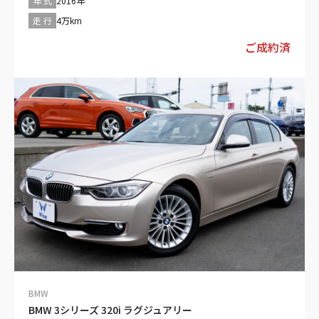
4.0万km ■ボディタイプ：セダン ■ 駆動方式：2WD ■ ハンド
年 式
2016年
——————————————————————————————–
ル：右 ■ ミッション：フロアMTモード付8AT ■排気量：
走 行
4万km
2000cc ■ 乗車定員：5名 ■ エンジン種別：ガソリン ■ ドア数：
4枚 ——————————————————————————————– 【装備
ご成約済
仕様】 ・キーレス・CD/MD：CD/－・ETC・カーナビ / TV：メモリ
ー他 / －・本革シート・横滑り防止装置・バックカメラ・アルミホ
イール ——————————————————————————————–
【車検残：無（購入時に新規取得）】 車検の取得にあたって必要な
費用（自動車重量税、自賠責保険料など）が支払総額に含まれてい
ます。 車検整備付 車検整備（法定24ヶ月点検整備／商用車は12ヶ
月）を実施致します。その費用は本体価格に含まれています。
——————————————————————————————– 【法定整
備付】 法定24ヶ月点検整備付※商用車は12ヶ月点検整備付
——————————————————————————————– 【保証
付：販売店保証 保証期間：3ヵ月 保証距離：5,000km】 保証費
用は本体価格に含まれています。詳細については、販売店にご確認
ください。
——————————————————————————————–
BMW
BMW 3シリーズ 320i ラグジュアリー