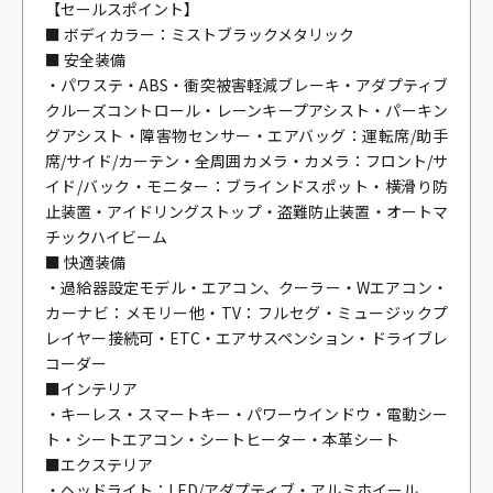
【セールスポイント】
■ ボディカラー：ミストブラックメタリック
■ 安全装備
・パワステ・ABS・衝突被害軽減ブレーキ・アダプティブ
クルーズコントロール・レーンキープアシスト・パーキン
グアシスト・障害物センサー・エアバッグ：運転席/助手
席/サイド/カーテン・全周囲カメラ・カメラ：フロント/サ
イド/バック・モニター：ブラインドスポット・横滑り防
止装置・アイドリングストップ・盗難防止装置・オートマ
チックハイビーム
■ 快適装備
・過給器設定モデル・エアコン、クーラー・Wエアコン・
カーナビ：メモリー他・TV：フルセグ・ミュージックプ
レイヤー接続可・ETC・エアサスペンション・ドライブレ
コーダー
■インテリア
・キーレス・スマートキー・パワーウインドウ・電動シー
ト・シートエアコン・シートヒーター・本革シート
■エクステリア
・ヘッドライト：LED/アダプティブ・アルミホイール