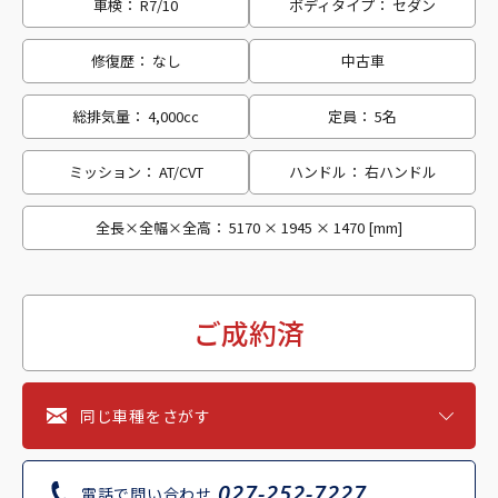
車検： R7/10
ボディタイプ： セダン
修復歴： なし
中古車
総排気量： 4,000cc
定員： 5名
ミッション： AT/CVT
ハンドル： 右ハンドル
全長×全幅×全高： 5170 × 1945 × 1470 [mm]
ご成約済
同じ車種をさがす
027-252-7227
電話で問い合わせ