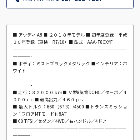
■ アウディ A8 ■ ２０１８年モデル ■ 初年度登録：平成
３０年登録（車検：R7/10）■ 型式：AAA-F8CXYF
——————————————————————————
————-
■ ボディ：ミストブラックメタリック ■インテリア：ホ
ワイト
——————————————————————————
————-
■ 走行：８２０００ｋｍ■ Ｖ型8気筒DOHC／ターボ／４
０００ｃｃ■ 最高出力／４６０ｐｓ
■ 最大トルク：660（67.3）/4500 ■トランスミッショ
ン：フロアMTモード付8AT
■ 60 TFSI／セダン／4WD／右ハンドル／4ドア
——————————————————————————
————-