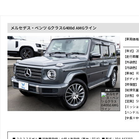
メルセデス・ベンツ GクラスG400d AMGライン
【車両価格
【年式】
2
【走行距離
【外装色】
【内装色】
【車検】
R
【ボディタ
【修復歴】
【総排気量
詳細ページ
【状態】
【定員】
5
【ミッショ
【ハンドル
【全長×全
■ ２０２２モデル ■ 初年度登録：令和４年登録（車検：R7/6）■ 型式：3DA-463350