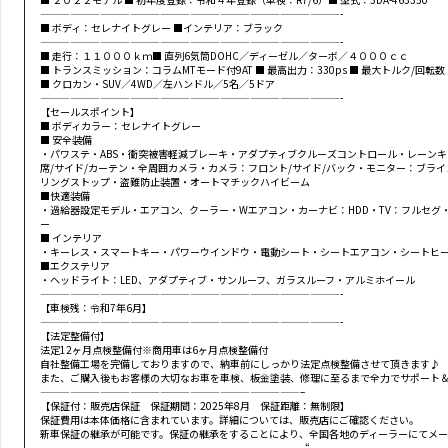
——————————————————————————————-
■ ボディ：セレナイトグレー ■インテリア：ブラック
——————————————————————————————-
■ 走行：１１０００ｋｍ■ 直列6気筒DOHC／ディーゼル／ターボ／４０００ｃｃ
■ トランスミッション：コラムMTモード付9AT ■ 最高出力：330ps ■ 最大トルク/回転数：70
■ クロカン・SUV／4WD／左ハンドル／5名／5ドア
——————————————————————————————-
【セールスポイント】
■ ボディカラー：セレナイトグレー
■ 安全装備
・パワステ・ABS・衝突被害軽減ブレーキ・アダプティブクルーズコントロール・レーンキ
席/サイド/カーテン・全周囲カメラ・カメラ：フロント/サイド/バック・モニター：ブラ
リングストップ・盗難防止装置・オートマチックハイビーム
■快適装備
・過給器設定モデル・エアコン、クーラー・Wエアコン・カーナビ：HDD・TV：フルセグ
ー
■ インテリア
・キーレス・スマートキー・パワーウインドウ・電動シート・シートエアコン・シートヒ
■エクステリア
・ヘッドライト：LED、アダプティブ・サンルーフ、ガラスルーフ・アルミホイール
——————————————————————————————-
【車検残：令和7年6月】
——————————————————————————————-
【法定整備付】
法定12ヶ月点検整備付※商用車は6ヶ月点検整備付
自社整備工場を完備しておりますので、納車前にしっかり法定点検整備させて頂きます♪
また、ご購入後もお客様の大切なお車を車検、板金塗装、修理に至るまで全力でサポート
——————————————————————————–
【保証付：販売店保証 保証期間：2025年8月 保証距離：無制限】
保証費用は本体価格に含まれています。詳細については、販売店にご確認ください。
新車保証の継承が可能です。保証の継承をすることにより、全国各地のディーラーにてメー
——————————————————————————–“